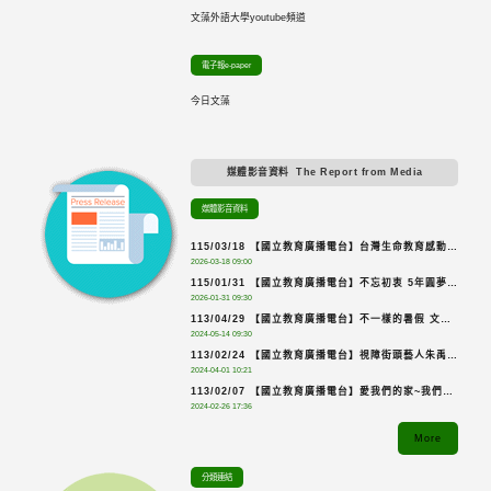
文藻外語大學youtube頻道
電子報e-paper
今日文藻
媒體影音資料
The Report from Media
媒體影音資料
115/03/18 【國立教育廣播電台】台灣生命教育感動地
2026-03-18 09:00
圖
115/01/31 【國立教育廣播電台】不忘初衷 5年圓夢摘
2026-01-31 09:30
金-餐飲服務金牌顏子軒
113/04/29 【國立教育廣播電台】不一樣的暑假 文藻
2024-05-14 09:30
雙外語營
113/02/24 【國立教育廣播電台】視障街頭藝人朱禹豪
2024-04-01 10:21
的講唱人生
113/02/07 【國立教育廣播電台】愛我們的家~我們一
2024-02-26 17:36
起快樂與幸福
More
分類連結