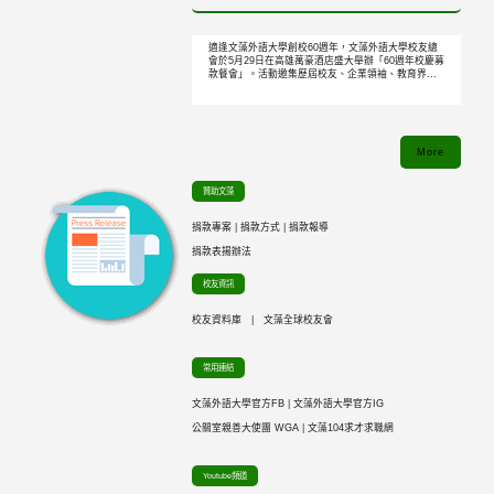
適逢文藻外語大學創校60週年，文藻外語大學校友總
會於5月29日在高雄萬豪酒店盛大舉辦「60週年校慶募
款餐會」。活動邀集歷屆校友、企業領袖、教育界人
士及關心文藻發展的各界貴賓齊聚一堂，共同見證母
校一甲子的豐碩成果，並以實際行動支持文藻未來發
展。
More
贊助文藻
捐款專案
|
捐款方式
|
捐款報導
捐款表揚辦法
校友資訊
校友資料庫
|
文藻全球校友會
常用連結
文藻外語大學官方FB
|
文藻外語大學官方IG
公關室親善大使團 WGA
|
文藻104求才求職網
Youtube頻道