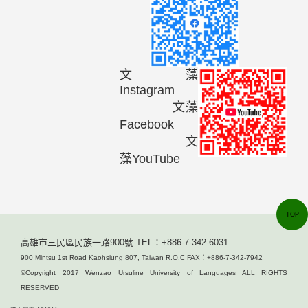
文藻
Instagram
文藻
Facebook
文
藻YouTube
TOP
高雄市三民區民族一路900號 TEL：+886-7-342-6031
900 Mintsu 1st Road Kaohsiung 807, Taiwan R.O.C FAX：+886-7-342-7942
©Copyright 2017 Wenzao Ursuline University of Languages ALL RIGHTS
RESERVED