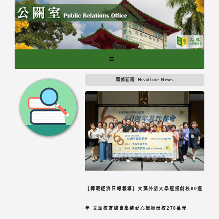
跳
到
主
要
內
容
區
頭條新聞
Headline News
塊
【轉載經濟日報報導】文藻外語大學迎接創校60週
年 文藻校友總會集結愛心慨捐母校270萬元