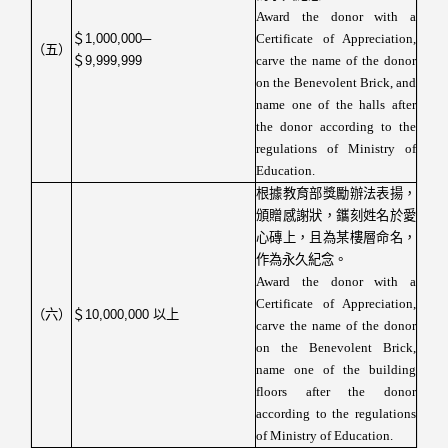
Award the donor with a
＄
1,000,000─
Certificate of Appreciation,
（五）
＄
9,999,999
carve the name of the donor
on the Benevolent Brick, and
name one of the halls after
the donor according to the
regulations of Ministry of
Education.
根據教育部獎勵辦法表揚，
頒贈感謝狀，鑴刻姓名於愛
心磚上，且為某樓層命名，
作為永久紀念。
Award the donor with a
Certificate of Appreciation,
（六）
＄
10,000,000
以上
carve the name of the donor
on the Benevolent Brick,
name one of the building
floors after the donor
according to the regulations
of Ministry of Education
.