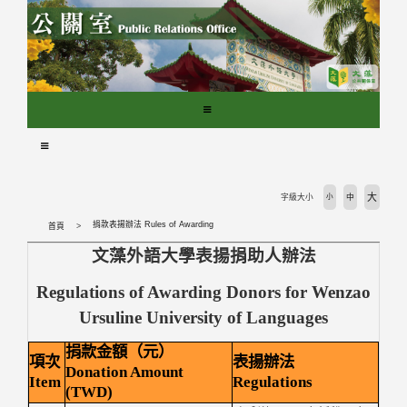
跳
到
主
要
內
容
區
塊
大
字級大小
小
中
捐款表揚辦法 Rules of Awarding
首頁
文藻外語大學表揚捐助人辦法
Regulations of Awarding Donors for Wenzao
Ursuline University of
Languages
捐款金額（元）
項次
表揚辦法
Donation Amount
Item
Regulations
(TWD)