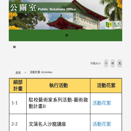
跳
到
主
要
內
容
區
塊
大
字級大小
小
中
活動花絮 Activities
首頁
細部
執行活動
活動花絮
計畫
駐校藝術家系列活動-藝術啟
活動花絮
1-1
動計畫II
文藻名人沙龍講座
活動花絮
2-2