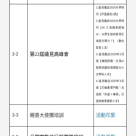
1.遠見雜誌2025大學特
刊【平面廣告1頁】
2.遠見雜誌2025大學特
刊【AI 工具越來越強
大，大學生如何善用它
來提升實力？】（數位
影音１支）
第22屆遠見高峰會
3-2
3.遠見雜誌2025年2月
號【擁抱契機，文藻以
智慧校園培育駕馭AI人
文學科人才】
4.遠見雜誌2025年3月
號【打破產業門檻！文
藻用「外語＋專業」打
造跨產業趨勢人才】
親善大使團培訓
活動花絮
3-3