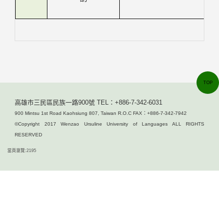
TOP
高雄市三民區民族一路900號 TEL：+886-7-342-6031
900 Mintsu 1st Road Kaohsiung 807, Taiwan R.O.C FAX：+886-7-342-7942
©Copyright 2017 Wenzao Ursuline University of Languages ALL RIGHTS
RESERVED
當頁瀏覽:2195