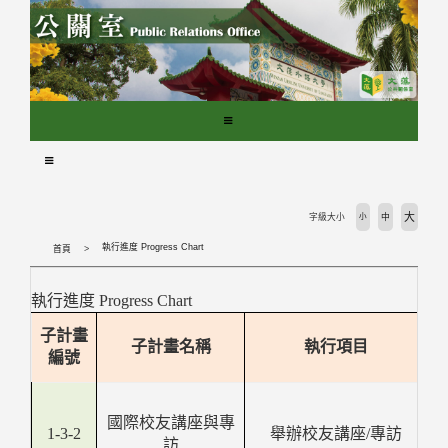
跳
到
主
要
內
容
區
塊
大
字級大小
小
中
執行進度 Progress Chart
首頁
執行進度 Progress Chart
子計畫
子計畫名稱
執行項目
編號
國際校友講座與專
1-3-2
舉辦校友講座/專訪
訪