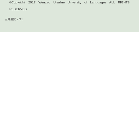
©Copyright 2017 Wenzao Ursuline University of Languages ALL RIGHTS
RESERVED
當頁瀏覽:2711