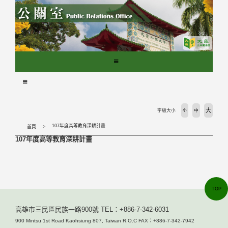
跳
到
主
要
內
容
區
塊
大
字級大小
小
中
107年度高等教育深耕計畫
首頁
107年度高等教育深耕計畫
TOP
高雄市三民區民族一路900號 TEL：+886-7-342-6031
900 Mintsu 1st Road Kaohsiung 807, Taiwan R.O.C FAX：+886-7-342-7942