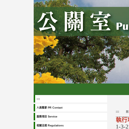
跳
到
主
要
內
容
區
塊
:::
人員職掌 PR Contact
:::
首
服務項目 Service
執行項
1-3-
相關法規 Regulations