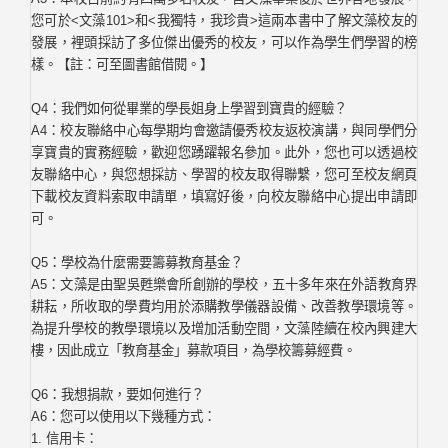
您可於<文藻101>和<我獨特，我珍貴>這兩本書中了解文藻校友的
發展，裡頭採訪了多位傑出優秀的校友，可以作為學生們學習的榜
樣。【註：可至圖書館借閱。】
Q4：我們如何從畢業的學長姐身上學習到寶貴的經驗？
A4：校友聯絡中心每學期均會邀請優秀校友返校演講，與同學們分
享寶貴的實務經驗，歡迎您踴躍報名參加。此外，您也可以透過校
友聯絡中心，與您想採訪、學習的校友取得聯繫，您可至校友網頁
下載校友資料索取申請單，填寫好後，向校友聯絡中心提出申請即
可。
Q5：學校為什麼需要籌募教育基金？
A5：文藻是由聖吳甦樂會所創辦的學校，五十多年來在外語教育界
耕耘，所收取的學費均用於添購教學儀器設備、改善教學環境等。
為提升學校的教學環境以及增加活動空間，文藻陸續在校內興建大
樓，因此成立「教育基金」募款項目，為學校籌募經費。
Q6：我想捐款，要如何進行？
A6：您可以使用以下幾種方式：
1. 信用卡：