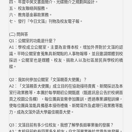
四、 年度中英文書面簡介、光碟簡介之規劃與設計。
五、 校友聯絡與服務。
六、 教育基金募款業務。
七、 發行『今日文藻』刊物及校友電子報。
(二) 問與答
Q1：公關室的功能是什麼？
A1：學校成立公關室，主要為宣傳本校，增加外界對於文藻的認
識。平時公關室會蒐集具新聞點的人事物報導，並且邀請媒體到校
採訪。公關室也是媒體、校友、捐款人以及社區居民與學校的橋
樑。
Q2：我如何參加公關室「文藻親善大使團」？
A2：「文藻親善大使團」成立目的在協助接待貴賓、新聞採訪及本
室行政業務等，本團於每學期初公開甄選（甄選訊息公告於校網首
頁之校園公告欄），每位團員皆需參加團訓，透過專業課程訓練，
使每位團員皆能具備基本接待禮儀、新聞寫作及處理行政業務等能
力，成為文藻外語大學最佳親善大使。
Q3：文藻目前有多少位校友，我想了解學長姐畢業後的發展？
A3：本校目前約有四萬多名校友，自文藻畢業後於世界各地發展，