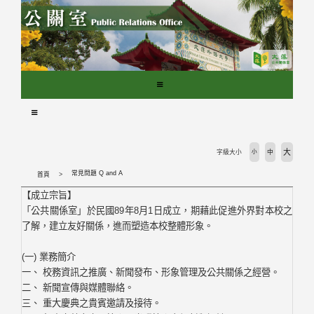
跳
到
主
要
內
容
區
塊
大
字級大小
小
中
常見問題 Q and A
首頁
【成立宗旨】
「公共關係室」於民國89年8月1日成立，期藉此促進外界對本校之
了解，建立友好關係，進而塑造本校整體形象。
(一) 業務簡介
一、 校務資訊之推廣、新聞發布、形象管理及公共關係之經營。
二、 新聞宣傳與媒體聯絡。
三、 重大慶典之貴賓邀請及接待。