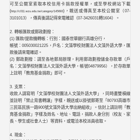
可至公關室索取本校信用卡捐款授權單，或至學校網站下載
(
)，親送或傳真至本校公關室（07-
http://c011.wzu.edu.tw/category/145693
3101013），傳真後請記得來電確認（07-3426031轉1604）。
2. 轉帳匯款或郵政劃撥：
(1) 匯款/提款機轉帳：行別：國泰世華銀行高雄分行，
帳號：005030021225，戶名：文藻學校財團法人文藻外語大學，匯
款後請來電確認。
(2) 郵政劃撥：請至各地郵局辦理，利用郵政劃撥儲金存款單（戶
名：文藻學校財團法人文藻外語大學，帳號04879956），於存款單
上註明「教育基金捐款」即可。
3. 支票：
收款人請寫明「文藻學校財團法人文藻外語大學」，同時畫雙橫線
並註明「禁止背書轉讓」字樣，親送或以掛號郵寄至「80793高雄市
三民區民族一路900號文藻外語大學出納組收」。信封上請註明「教
育基金捐款」字樣及姓名、地址、電話，捐款人身分別（校友、家
長、學生或社會人士）等資料，或電洽本校派員收取。
4. 現金：