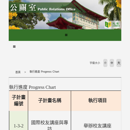
跳
到
主
要
內
容
區
塊
大
字級大小
小
中
執行進度 Progress Chart
首頁
執行進度 Progress Chart
子計畫
子計畫名稱
執行項目
編號
國際校友講座與專
1-3-2
舉辦校友講座
訪