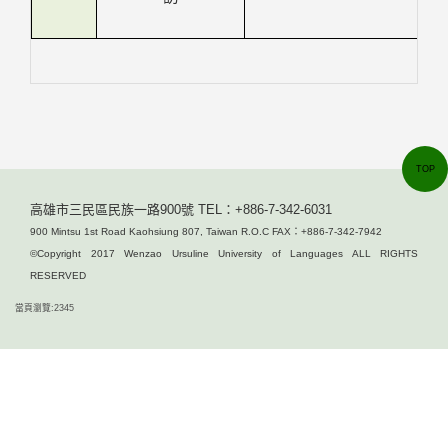
TOP
高雄市三民區民族一路900號 TEL：+886-7-342-6031
900 Mintsu 1st Road Kaohsiung 807, Taiwan R.O.C FAX：+886-7-342-7942
©Copyright 2017 Wenzao Ursuline University of Languages ALL RIGHTS
RESERVED
當頁瀏覽:2345