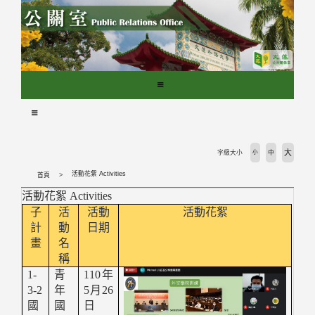
跳
到
主
要
內
容
區
塊
大
字級大小
小
中
活動花絮 Activities
首頁
活動花絮 Activities
子
活
活動
活動花絮
計
動
日期
畫
名
稱
1-
青
110年
3-2
年
5月26
國
國
日