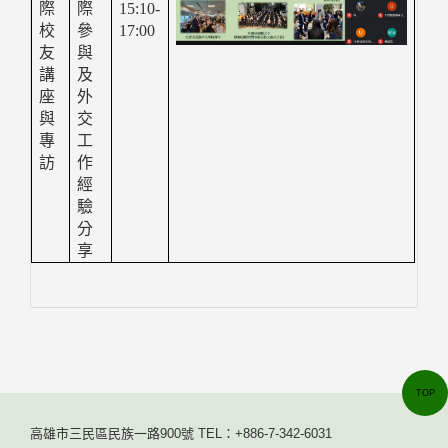
際
際
15:10-
校
參
17:00
友
與
講
及
座
外
與
交
專
工
訪
作
經
驗
分
享
TOP
高雄市三民區民族一路900號 TEL：+886-7-342-6031