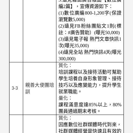
編2篇】，宣傳資源如下：
(1)數位廣編800-1,200字(保證
瀏覽數5,000)
(2)遠見FB粉絲團貼文1則(標
註：#廣告贊助）(曝光50,000)
(3)遠見電子報 熱門文章快訊1
次(曝光35,000)
(4)遠見全站 熱門快訊4天(曝光
300,000)
質化：
培訓課程以及接待活動可幫助
學生培養自身形象管理、接待
親善大使團培
技巧以及應變能力，提升學生
3-3
訓
就業職能。
量化：
課程滿意度達85%以上，80%
團員通過期末考核。
質化：
因應數位社群媒體時代到來，
社群媒體經營是快速且有效的