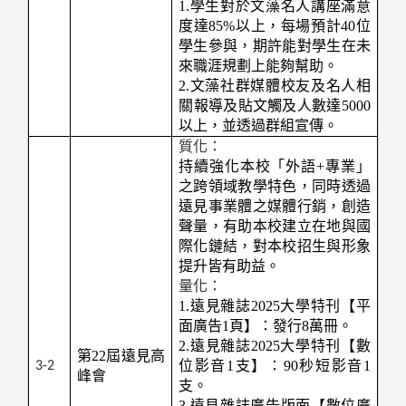
1.
學生對於文藻名人講座滿意
度達85%以上，每場預計40位
學生參與，期許能對學生在未
來職涯規劃上能夠幫助。
2.文藻社群媒體校友及名人相
關報導及貼文觸及人數達5000
以上，並透過群組宣傳。
質化：
持續強化本校「外語+專業」
之跨領域教學特色，同時透過
遠見事業體之媒體行銷，創造
聲量，有助本校建立在地與國
際化鏈結，對本校招生與形象
提升皆有助益。
量化：
1.
遠見雜誌2025大學特刊【平
面廣告1頁】：發行8萬冊。
2.遠見雜誌2025大學特刊【數
第22屆遠見高
位影音1支】：90秒短影音1
3-2
峰會
支。
3.遠見雜誌廣告版面【數位廣