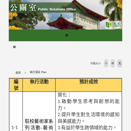
跳
到
主
要
內
容
區
塊
大
字級大小
小
中
執行項目 Plan
首頁
編
執行活動
預計成效
號
質化：
啟動學生思考與創想的能
1.
力。
提升學生對生活環境的感知
2.
駐校藝術家系
與美感能力。
列活動-藝術
有益於學生跨領域的能力。
1-1
3.