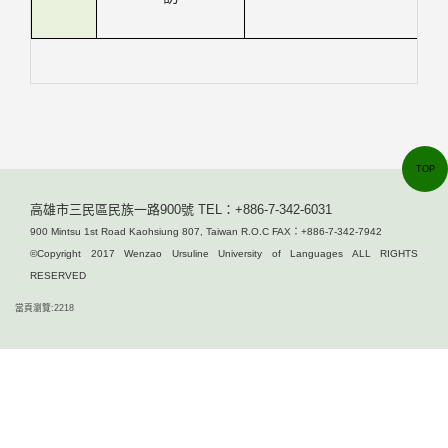
TOP
高雄市三民區民族一路900號 TEL：+886-7-342-6031
900 Mintsu 1st Road Kaohsiung 807, Taiwan R.O.C FAX：+886-7-342-7942
©Copyright 2017 Wenzao Ursuline University of Languages ALL RIGHTS
RESERVED
當頁瀏覽:2218