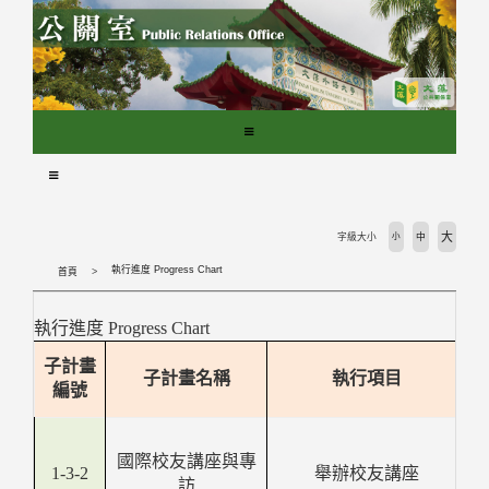
跳
到
主
要
內
容
區
塊
大
字級大小
小
中
執行進度 Progress Chart
首頁
執行進度 Progress Chart
子計畫
子計畫名稱
執行項目
編號
國際校友講座與專
1-3-2
舉辦校友講座
訪