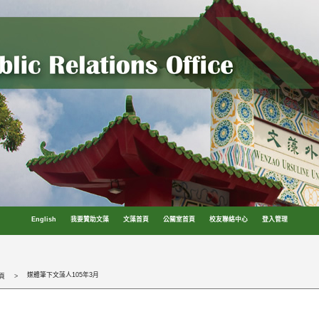
English
我要贊助文藻
文藻首頁
公關室首頁
校友聯絡中心
登入管理
媒體筆下文藻人105年3月
頁