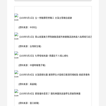
【103年5月1日】五一勞動節慰勞職工 文藻主管親自道謝
(資料來源：中央社)
【103年5月1日】岡山就服東方學院啟動直捱列車邀職涯諮商達人指導吸引近百師生參與
(資料來源：台灣新生報)
【103年5月2日】化學怪味刺鼻! 周遭近千人噁心想吐
(資料來源：中國時報電子報)
【103年5月4日】文藻鼎間社團 展現學生才藝假日匯演同場較勁 掀起青春熱
(資料來源：真晨報)
【103年5月4日】那我懂你意思了 隨性樂團與高雄學生原創院樂團
(資料來源：壹凸新聞)