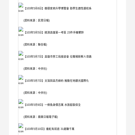
【103年5月6日】樹德家商升學博覽會 助學生適性選校系
(資料來源：民眾日報)
【103年5月5日】統測高雄第一考區 23件手機響鈴
(資料來源：聯合報)
【103年5月7日】高雄市勞工局座談會 位職場新鮮人尋路
(資料來源：中央社)
【103年5月7日】文藻與高杰締約 推動在地觀光國際化
(資料來源：中央社)
【103年5月9日】一條魚身價百萬 水族館裝保全
(資料來源：蘋果日報電子報)
【103年5月10日】養魟有前途 31歲賺千萬