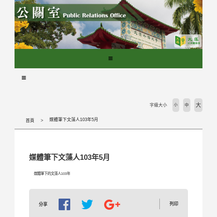
跳
到
主
要
內
容
區
塊
大
字級大小
小
中
媒體筆下文藻人103年5月
首頁
媒體筆下文藻人103年5月
媒體筆下的文藻人103年
列印
分享