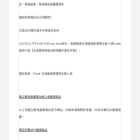
且，聖誕過後，緊接著就是農曆過年
要如何來場紅包大作戰呢?
文藻2025雙外語冬令營會告訴你
11/27(三)下午4:05~5:00 tea time時光，就將邀請文藻推廣部營隊企劃人員Frank
提前介紹【文藻營隊聖誕派對與雙外語冬令營】。
邀訪來賓：Frank 文藻推廣部營隊企劃人員
國立教育廣播電台線上收聽請點此
以上為國立教育廣播電台官方網站，內容有每集節目音檔，60天內都可以隨選收
聽。
專訪完整MP3檔請點此