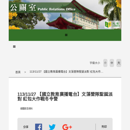
跳
到
主
要
內
容
區
塊
大
字級大小
小
中
113/11/27 【國立教育廣播電台】文藻營隊聖誕派對 紅包大作戰冬令營
首頁
113/11/27 【國立教育廣播電台】文藻營隊聖誕派
對 紅包大作戰冬令營
媒體影音資料
列印
分享