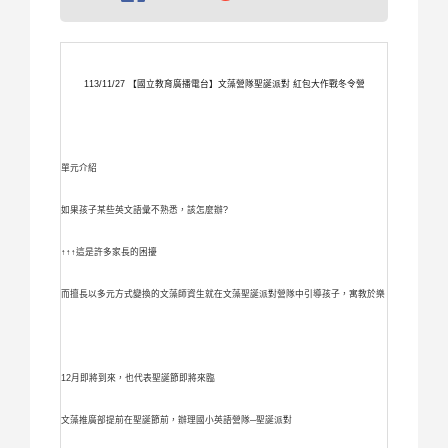
113/11/27 【國立教育廣播電台】文藻營隊聖誕派對 紅包大作戰冬令營
單元介紹
如果孩子某些英文語彙不熟悉，該怎麼辦?
↑↑↑這是許多家長的困擾
而擅長以多元方式變換的文藻師資生就在文藻聖誕派對營隊中引導孩子，寓教於樂
12月即將到來，也代表聖誕節即將來臨
文藻推廣部提前在聖誕節前，辦理國小英語營隊─聖誕派對